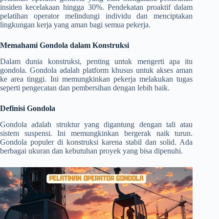
insiden kecelakaan hingga 30%. Pendekatan proaktif dalam
pelatihan operator melindungi individu dan menciptakan
lingkungan kerja yang aman bagi semua pekerja.
Memahami Gondola dalam Konstruksi
Dalam dunia konstruksi, penting untuk mengerti apa itu
gondola. Gondola adalah platform khusus untuk akses aman
ke area tinggi. Ini memungkinkan pekerja melakukan tugas
seperti pengecatan dan pembersihan dengan lebih baik.
Definisi Gondola
Gondola adalah struktur yang digantung dengan tali atau
sistem suspensi. Ini memungkinkan bergerak naik turun.
Gondola populer di konstruksi karena stabil dan solid. Ada
berbagai ukuran dan kebutuhan proyek yang bisa dipenuhi.