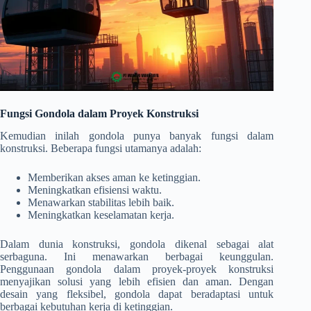
Fungsi Gondola dalam Proyek Konstruksi
Kemudian inilah gondola punya banyak fungsi dalam
konstruksi. Beberapa fungsi utamanya adalah:
Memberikan akses aman ke ketinggian.
Meningkatkan efisiensi waktu.
Menawarkan stabilitas lebih baik.
Meningkatkan keselamatan kerja.
Dalam dunia konstruksi, gondola dikenal sebagai alat
serbaguna. Ini menawarkan berbagai keunggulan.
Penggunaan gondola dalam proyek-proyek konstruksi
menyajikan solusi yang lebih efisien dan aman. Dengan
desain yang fleksibel, gondola dapat beradaptasi untuk
berbagai kebutuhan kerja di ketinggian.