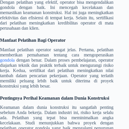
Dengan pelatihan yang efektif, operator bisa mengendalikan
gondola dengan baik. Ini mencegah kecelakaan dan
memastikan keamanan konstruksi. Hal ini juga meningkatkan
efektivitas dan efisiensi di tempat kerja. Selain itu, sertifikasi
dari pelatihan meningkatkan kredibilitas operator di mata
perusahaan dan klien.
Manfaat Pelatihan Bagi Operator
Manfaat pelatihan operator sangat jelas. Pertama, pelatihan
memberikan pemahaman tentang cara mengoperasikan
gondola
dengan benar. Dalam proses pembelajaran, operator
diajarkan teknik dan praktik terbaik untuk mengurangi risiko
kerja. Kedua, sertifikat dari pelatihan meningkatkan nilai
tambah dalam pencarian pekerjaan. Operator yang terlatih
memiliki peluang lebih baik untuk diterima di proyek
konstruksi yang lebih besar.
Pentingnya Perihal Keamanan dalam Dunia Konstruksi
Keamanan dalam dunia konstruksi itu sangatlah penting
sebelum Anda bekerja. Dalam industri ini, risiko kerja selalu
ada. Pelatihan yang tepat bisa meminimalkan angka
kecelakaan. Studi menunjukkan bahwa proyek dengan
pelatihan operator gondola yang baik mengalami penurunan