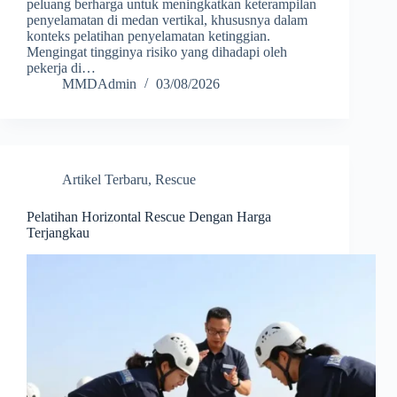
peluang berharga untuk meningkatkan keterampilan
penyelamatan di medan vertikal, khususnya dalam
konteks pelatihan penyelamatan ketinggian.
Mengingat tingginya risiko yang dihadapi oleh
pekerja di…
MMDAdmin
03/08/2026
Artikel Terbaru
,
Rescue
Pelatihan Horizontal Rescue Dengan Harga
Terjangkau