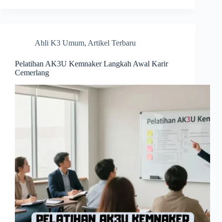
Ahli K3 Umum
,
Artikel Terbaru
Pelatihan AK3U Kemnaker Langkah Awal Karir
Cemerlang