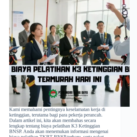
Kami memahami pentingnya keselamatan kerja di
ketinggian, terutama bagi para pekerja perancah.
Dalam artikel ini, kita akan membahas secara
lengkap tentang biaya pelatihan K3 Ketinggian
BNSP. Anda akan menemukan informasi mengenai
biaya pelatihan TKBT BNSP terbaru, serta paket-