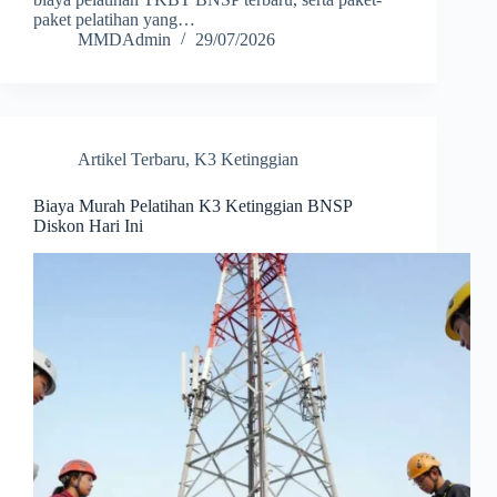
paket pelatihan yang…
MMDAdmin
29/07/2026
Artikel Terbaru
,
K3 Ketinggian
Biaya Murah Pelatihan K3 Ketinggian BNSP
Diskon Hari Ini