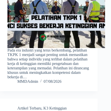
Pada era industri yang terus berkembang, pelatihan
TKPK 1 menjadi sangat penting untuk memastikan
bahwa setiap individu yang terlibat dalam pelatihan
kerja di ketinggian memiliki pengetahuan dan
keterampilan yang memadai. Pelatihan ini dirancang
khusus untuk meningkatkan kompetensi dalam
bekerja di…
MMDAdmin
07/08/2026
Artikel Terbaru
,
K3 Ketinggian