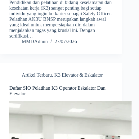
Pendidikan dan pelatihan di bidang keselamatan dan
kesehatan kerja (K3) sangat penting bagi setiap
individu yang ingin berkarier sebagai Safety Officer.
Pelatihan AK3U BNSP merupakan langkah awal
yang ideal untuk mempersiapkan diri dalam
menjalankan tugas yang krusial ini. Dengan
sertifikasi…
MMDAdmin
27/07/2026
Artikel Terbaru
,
K3 Elevator & Eskalator
Daftar SIO Pelatihan K3 Operator Eskalator Dan
Elevator