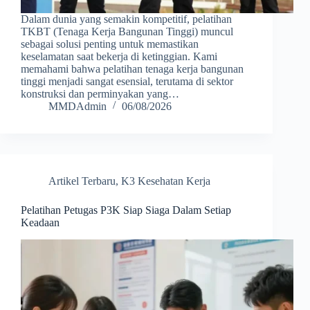
Dalam dunia yang semakin kompetitif, pelatihan
TKBT (Tenaga Kerja Bangunan Tinggi) muncul
sebagai solusi penting untuk memastikan
keselamatan saat bekerja di ketinggian. Kami
memahami bahwa pelatihan tenaga kerja bangunan
tinggi menjadi sangat esensial, terutama di sektor
konstruksi dan perminyakan yang…
MMDAdmin
06/08/2026
Artikel Terbaru
,
K3 Kesehatan Kerja
Pelatihan Petugas P3K Siap Siaga Dalam Setiap
Keadaan