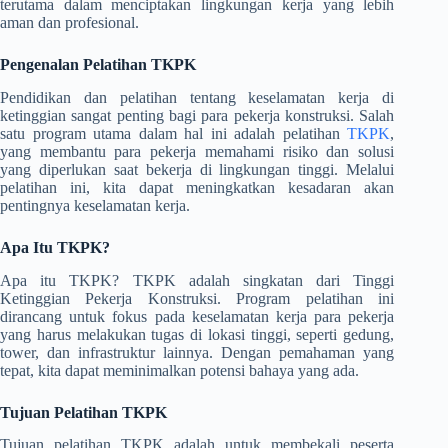
terutama dalam menciptakan lingkungan kerja yang lebih
aman dan profesional.
Pengenalan Pelatihan TKPK
Pendidikan dan pelatihan tentang keselamatan kerja di
ketinggian sangat penting bagi para pekerja konstruksi. Salah
satu program utama dalam hal ini adalah pelatihan
TKPK
,
yang membantu para pekerja memahami risiko dan solusi
yang diperlukan saat bekerja di lingkungan tinggi. Melalui
pelatihan ini, kita dapat meningkatkan kesadaran akan
pentingnya keselamatan kerja.
Apa Itu TKPK?
Apa itu TKPK? TKPK adalah singkatan dari Tinggi
Ketinggian Pekerja Konstruksi. Program pelatihan ini
dirancang untuk fokus pada keselamatan kerja para pekerja
yang harus melakukan tugas di lokasi tinggi, seperti gedung,
tower, dan infrastruktur lainnya. Dengan pemahaman yang
tepat, kita dapat meminimalkan potensi bahaya yang ada.
Tujuan Pelatihan TKPK
Tujuan pelatihan TKPK adalah untuk membekali peserta