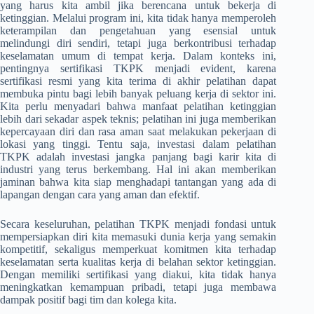
yang harus kita ambil jika berencana untuk bekerja di
ketinggian. Melalui program ini, kita tidak hanya memperoleh
keterampilan dan pengetahuan yang esensial untuk
melindungi diri sendiri, tetapi juga berkontribusi terhadap
keselamatan umum di tempat kerja. Dalam konteks ini,
pentingnya sertifikasi TKPK menjadi evident, karena
sertifikasi resmi yang kita terima di akhir pelatihan dapat
membuka pintu bagi lebih banyak peluang kerja di sektor ini.
Kita perlu menyadari bahwa manfaat pelatihan ketinggian
lebih dari sekadar aspek teknis; pelatihan ini juga memberikan
kepercayaan diri dan rasa aman saat melakukan pekerjaan di
lokasi yang tinggi. Tentu saja, investasi dalam pelatihan
TKPK adalah investasi jangka panjang bagi karir kita di
industri yang terus berkembang. Hal ini akan memberikan
jaminan bahwa kita siap menghadapi tantangan yang ada di
lapangan dengan cara yang aman dan efektif.
Secara keseluruhan, pelatihan TKPK menjadi fondasi untuk
mempersiapkan diri kita memasuki dunia kerja yang semakin
kompetitif, sekaligus memperkuat komitmen kita terhadap
keselamatan serta kualitas kerja di belahan sektor ketinggian.
Dengan memiliki sertifikasi yang diakui, kita tidak hanya
meningkatkan kemampuan pribadi, tetapi juga membawa
dampak positif bagi tim dan kolega kita.