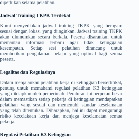
diperlukan selama pelatihan.
Jadwal Training TKPK Terdekat
Kami menyediakan jadwal training TKPK yang beragam
sesuai dengan lokasi yang diinginkan. Jadwal training TKPK
akan diumumkan secara berkala. Peserta disarankan untuk
memantau informasi terbaru agar tidak ketinggalan
kesempatan. Setiap sesi pelatihan dirancang untuk
memberikan pengalaman belajar yang optimal bagi semua
peserta.
Legalitas dan Regulasinya
Dalam menjalankan pelatihan kerja di ketinggian bersertifikat,
penting untuk memahami regulasi pelatihan K3 ketinggian
yang ditetapkan oleh pemerintah. Peraturan ini berperan besar
dalam memastikan setiap pekerja di ketinggian mendapatkan
pelatihan yang sesuai dan memenuhi standar keselamatan
yang telah ditentukan. Diharapkan, hal ini dapat mengurangi
risiko kecelakaan kerja dan menjaga keselamatan semua
pekerja.
Regulasi Pelatihan K3 Ketinggian