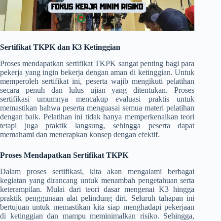
Sertifikat TKPK dan K3 Ketinggian
Proses mendapatkan sertifikat TKPK sangat penting bagi para
pekerja yang ingin bekerja dengan aman di ketinggian. Untuk
memperoleh sertifikat ini, peserta wajib mengikuti pelatihan
secara penuh dan lulus ujian yang ditentukan. Proses
sertifikasi umumnya mencakup evaluasi praktis untuk
memastikan bahwa peserta menguasai semua materi pelatihan
dengan baik. Pelatihan ini tidak hanya memperkenalkan teori
tetapi juga praktik langsung, sehingga peserta dapat
memahami dan menerapkan konsep dengan efektif.
Proses Mendapatkan Sertifikat TKPK
Dalam proses sertifikasi, kita akan mengalami berbagai
kegiatan yang dirancang untuk menambah pengetahuan serta
keterampilan. Mulai dari teori dasar mengenai K3 hingga
praktik penggunaan alat pelindung diri. Seluruh tahapan ini
bertujuan untuk memastikan kita siap menghadapi pekerjaan
di ketinggian dan mampu meminimalkan risiko. Sehingga,