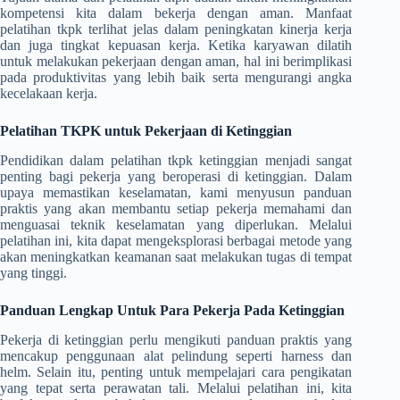
kompetensi kita dalam bekerja dengan aman. Manfaat
pelatihan tkpk terlihat jelas dalam peningkatan kinerja kerja
dan juga tingkat kepuasan kerja. Ketika karyawan dilatih
untuk melakukan pekerjaan dengan aman, hal ini berimplikasi
pada produktivitas yang lebih baik serta mengurangi angka
kecelakaan kerja.
Pelatihan TKPK untuk Pekerjaan di Ketinggian
Pendidikan dalam pelatihan tkpk ketinggian menjadi sangat
penting bagi pekerja yang beroperasi di ketinggian. Dalam
upaya memastikan keselamatan, kami menyusun panduan
praktis yang akan membantu setiap pekerja memahami dan
menguasai teknik keselamatan yang diperlukan. Melalui
pelatihan ini, kita dapat mengeksplorasi berbagai metode yang
akan meningkatkan keamanan saat melakukan tugas di tempat
yang tinggi.
Panduan Lengkap Untuk Para Pekerja Pada Ketinggian
Pekerja di ketinggian perlu mengikuti panduan praktis yang
mencakup penggunaan alat pelindung seperti harness dan
helm. Selain itu, penting untuk mempelajari cara pengikatan
yang tepat serta perawatan tali. Melalui pelatihan ini, kita