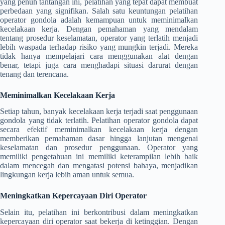
yang penuh tantangan ini, pelatihan yang tepat dapat membuat
perbedaan yang signifikan. Salah satu keuntungan pelatihan
operator gondola adalah kemampuan untuk meminimalkan
kecelakaan kerja. Dengan pemahaman yang mendalam
tentang prosedur keselamatan, operator yang terlatih menjadi
lebih waspada terhadap risiko yang mungkin terjadi. Mereka
tidak hanya mempelajari cara menggunakan alat dengan
benar, tetapi juga cara menghadapi situasi darurat dengan
tenang dan terencana.
Meminimalkan Kecelakaan Kerja
Setiap tahun, banyak kecelakaan kerja terjadi saat penggunaan
gondola yang tidak terlatih. Pelatihan operator gondola dapat
secara efektif meminimalkan kecelakaan kerja dengan
memberikan pemahaman dasar hingga lanjutan mengenai
keselamatan dan prosedur penggunaan. Operator yang
memiliki pengetahuan ini memiliki keterampilan lebih baik
dalam mencegah dan mengatasi potensi bahaya, menjadikan
lingkungan kerja lebih aman untuk semua.
Meningkatkan Kepercayaan Diri Operator
Selain itu, pelatihan ini berkontribusi dalam meningkatkan
kepercayaan diri operator saat bekerja di ketinggian. Dengan