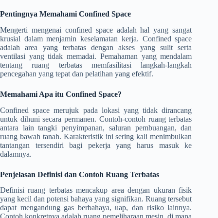
Pentingnya Memahami Confined Space
Mengerti mengenai confined space adalah hal yang sangat
krusial dalam menjamin keselamatan kerja. Confined space
adalah area yang terbatas dengan akses yang sulit serta
ventilasi yang tidak memadai. Pemahaman yang mendalam
tentang ruang terbatas memfasilitasi langkah-langkah
pencegahan yang tepat dan pelatihan yang efektif.
Memahami Apa itu Confined Space?
Confined space merujuk pada lokasi yang tidak dirancang
untuk dihuni secara permanen. Contoh-contoh ruang terbatas
antara lain tangki penyimpanan, saluran pembuangan, dan
ruang bawah tanah. Karakteristik ini sering kali menimbulkan
tantangan tersendiri bagi pekerja yang harus masuk ke
dalamnya.
Penjelasan Definisi dan Contoh Ruang Terbatas
Definisi ruang terbatas mencakup area dengan ukuran fisik
yang kecil dan potensi bahaya yang signifikan. Ruang tersebut
dapat mengandung gas berbahaya, uap, dan risiko lainnya.
Contoh konkretnya adalah ruang pemeliharaan mesin, di mana