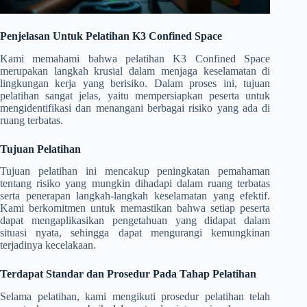
Penjelasan Untuk Pelatihan K3 Confined Space
Kami memahami bahwa pelatihan K3 Confined Space
merupakan langkah krusial dalam menjaga keselamatan di
lingkungan kerja yang berisiko. Dalam proses ini, tujuan
pelatihan sangat jelas, yaitu mempersiapkan peserta untuk
mengidentifikasi dan menangani berbagai risiko yang ada di
ruang terbatas.
Tujuan Pelatihan
Tujuan pelatihan ini mencakup peningkatan pemahaman
tentang risiko yang mungkin dihadapi dalam ruang terbatas
serta penerapan langkah-langkah keselamatan yang efektif.
Kami berkomitmen untuk memastikan bahwa setiap peserta
dapat mengaplikasikan pengetahuan yang didapat dalam
situasi nyata, sehingga dapat mengurangi kemungkinan
terjadinya kecelakaan.
Terdapat Standar dan Prosedur Pada Tahap Pelatihan
Selama pelatihan, kami mengikuti prosedur pelatihan telah