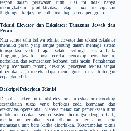
respon dalam perawatan rutin. Hal ini tidak hanya
meningkatkan produktivitas, tetapi juga menciptakan
lingkungan kerja yang lebih aman bagi semua pengguna.
Teknisi Elevator dan Eskalator: Tanggung Jawab dan
Peran
Kita semua tahu bahwa teknisi elevator dan teknisi eskalator
memiliki peran yang sangat penting dalam menjaga sistem
transportasi vertikal agar selalu berfungsi secara baik.
Tanggung jawab utama mereka mencakup pemeliharaan,
perbaikan, dan pemasangan berbagai jenis mesin. Pemahaman
yang mendalam tentang deskripsi pekerjaan teknisi sangat
diperlukan agar mereka dapat mendiagnosis masalah dengan
cepat dan efisien.
Deskripsi Pekerjaan Teknisi
Deskripsi pekerjaan teknisi elevator dan eskalator mencakup
serangkaian tugas yang berfokus pada keamanan dan
efektivitas operasional. Mereka melakukan pemeriksaan rutin
untuk memastikan semua sistem berfungsi dengan baik,
melakukan perbaikan saat ditemukan kerusakan, serta
memasang unit baru ketika diperlukan. Keterampilan teknis
dan pemahaman tentang sistem mekanik serta listrik menjadi