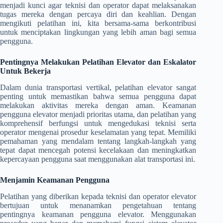
menjadi kunci agar teknisi dan operator dapat melaksanakan
tugas mereka dengan percaya diri dan keahlian. Dengan
mengikuti pelatihan ini, kita bersama-sama berkontribusi
untuk menciptakan lingkungan yang lebih aman bagi semua
pengguna.
Pentingnya Melakukan Pelatihan Elevator dan Eskalator
Untuk Bekerja
Dalam dunia transportasi vertikal, pelatihan elevator sangat
penting untuk memastikan bahwa semua pengguna dapat
melakukan aktivitas mereka dengan aman. Keamanan
pengguna elevator menjadi prioritas utama, dan pelatihan yang
komprehensif berfungsi untuk mengedukasi teknisi serta
operator mengenai prosedur keselamatan yang tepat. Memiliki
pemahaman yang mendalam tentang langkah-langkah yang
tepat dapat mencegah potensi kecelakaan dan meningkatkan
kepercayaan pengguna saat menggunakan alat transportasi ini.
Menjamin Keamanan Pengguna
Pelatihan yang diberikan kepada teknisi dan operator elevator
bertujuan untuk menanamkan pengetahuan tentang
pentingnya keamanan pengguna elevator. Menggunakan