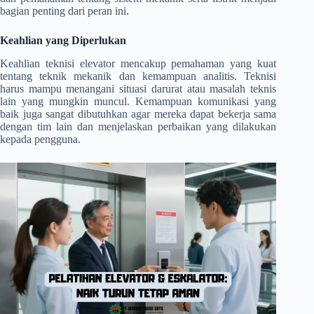
bagian penting dari peran ini.
Keahlian yang Diperlukan
Keahlian teknisi elevator mencakup pemahaman yang kuat
tentang teknik mekanik dan kemampuan analitis. Teknisi
harus mampu menangani situasi darurat atau masalah teknis
lain yang mungkin muncul. Kemampuan komunikasi yang
baik juga sangat dibutuhkan agar mereka dapat bekerja sama
dengan tim lain dan menjelaskan perbaikan yang dilakukan
kepada pengguna.